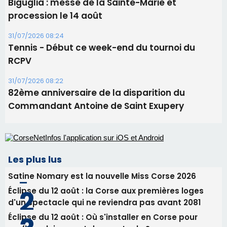
82ème anniversaire de la disparition du
Commandant Antoine de Saint Exupery
Les plus lus
Satine Nomary est la nouvelle Miss Corse 2026
Éclipse du 12 août : la Corse aux premières loges
d'un spectacle qui ne reviendra pas avant 2081
Éclipse du 12 août : Où s'installer en Corse pour
profiter pleinement du spectacle ?
En Corse, un début de saison marqué par une
consommation en recul dans les restaurants
La gendarmerie alerte les restaurateurs corses
face à une nouvelle escroquerie au faux vendeur de
vin
Newsletter