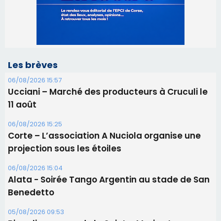
Ucciani – Marché des producteurs à Cruculi le
11 août
06/08/2026 15:25
Corte – L’association A Nuciola organise une
projection sous les étoiles
06/08/2026 15:04
Alata - Soirée Tango Argentin au stade de San
Benedetto
05/08/2026 09:53
Biguglia : messe de la Sainte-Marie et
procession le 14 août
31/07/2026 08:24
Tennis - Début ce week-end du tournoi du
RCPV
31/07/2026 08:22