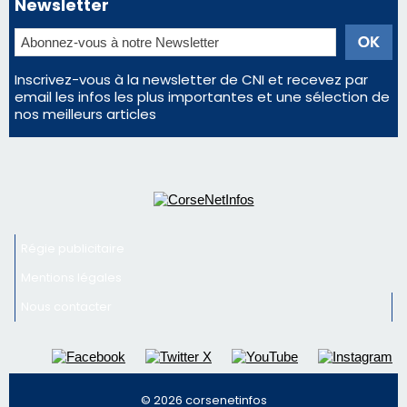
d'un spectacle qui ne reviendra pas avant 2081
Bastia – Le festival Porto Latino évacué en urgence
avant le concert de Mosimann
En Corse, un début de saison marqué par une
consommation en recul dans les restaurants
La gendarmerie alerte les restaurateurs corses
face à une nouvelle escroquerie au faux vendeur de
vin
Newsletter
Inscrivez-vous à la newsletter de CNI et recevez par
email les infos les plus importantes et une sélection de
nos meilleurs articles