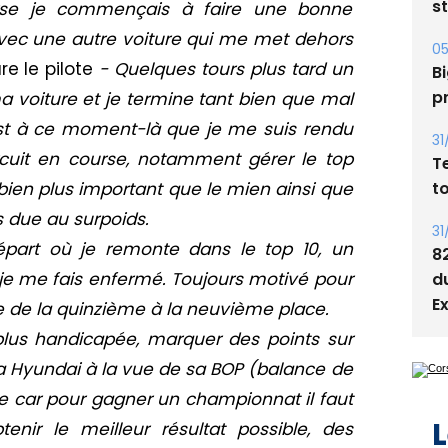
s
course je commençais à faire une bonne
vec une autre voiture qui me met dehors
05
re le pilote
- Quelques tours plus tard un
Bi
p
 voiture et je termine tant bien que mal
est à ce moment-là que je me suis rendu
31
rcuit en course, notamment gérer le top
T
t
bien plus important que le mien ainsi que
s due au surpoids.
31
épart où je remonte dans le top 10, un
8
je me fais enfermé. Toujours motivé pour
d
E
e de la quinzième à la neuvième place.
 plus handicapée, marquer des points sur
 la Hyundai à la vue de sa BOP (balance de
 car pour gagner un championnat il faut
L
nir le meilleur résultat possible, des