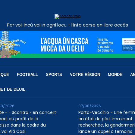
Per voi, incù voi in ogni locu - l’info corse en libre accès
IQUE
FOOTBALL
SPORTS
VOTRE RÉGION
MONDE
A
ET DE DEUIL
08/2026
07/08/2026
te - « Scontra » en concert
Porto-Vecchio - Une fem
edi au profit de la
en état de péril imminent
oisse dans le cadre du
recherchée, la gendarmer
ival Alti Casi
lance un appel à témoins