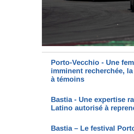
Porto-Vecchio - Une fem
imminent recherchée, la
à témoins
Bastia - Une expertise ra
Latino autorisé à repren
Bastia – Le festival Por