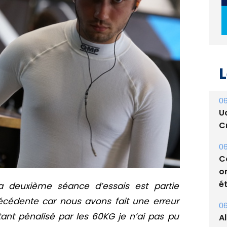
L
06
U
Cr
06
C
o
ét
a deuxième séance d’essais est partie
cédente car nous avons fait une erreur
06
tant pénalisé par les 60KG je n’ai pas pu
A