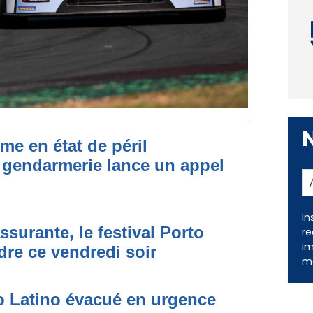
me en état de péril
 gendarmerie lance un appel
In
ssurante, le festival Porto
re
im
dre ce vendredi soir
me
to Latino évacué en urgence