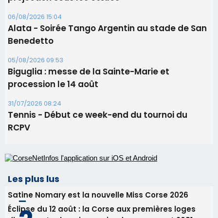
Tennis - Début ce week-end du tournoi du
RCPV
Les plus lus
Satine Nomary est la nouvelle Miss Corse 2026
Éclipse du 12 août : la Corse aux premières loges
d'un spectacle qui ne reviendra pas avant 2081
Éclipse du 12 août : Où s'installer en Corse pour
profiter pleinement du spectacle ?
En Corse, un début de saison marqué par une
consommation en recul dans les restaurants
La gendarmerie alerte les restaurateurs corses
face à une nouvelle escroquerie au faux vendeur de
vin
Newsletter