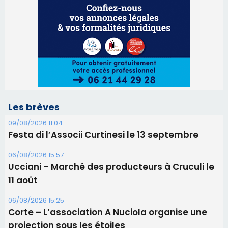
09/08/2026 11:04
Festa di l’Associi Curtinesi le 13 septembre
06/08/2026 15:57
Ucciani – Marché des producteurs à Cruculi le
11 août
06/08/2026 15:25
Corte – L’association A Nuciola organise une
projection sous les étoiles
06/08/2026 15:04
Alata - Soirée Tango Argentin au stade de San
Benedetto
05/08/2026 09:53
Biguglia : messe de la Sainte-Marie et
procession le 14 août
31/07/2026 08:24