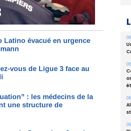
L
to Latino évacué en urgence
simann
06
U
Cr
dez-vous de Ligue 3 face au
i
06
C
o
ituation” : les médecins de la
ét
nt une structure de
06
A
s