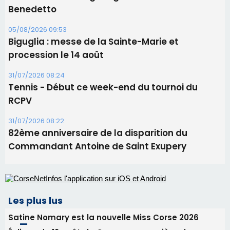
31/07/2026 08:22
82ème anniversaire de la disparition du
Commandant Antoine de Saint Exupery
Les plus lus
Satine Nomary est la nouvelle Miss Corse 2026
Éclipse du 12 août : la Corse aux premières loges
d'un spectacle qui ne reviendra pas avant 2081
La gendarmerie alerte les restaurateurs corses
face à une nouvelle escroquerie au faux vendeur de
vin
En Corse, un début de saison marqué par une
consommation en recul dans les restaurants
Deux jeunes Ajacciens sur la voie de la médecine
militaire