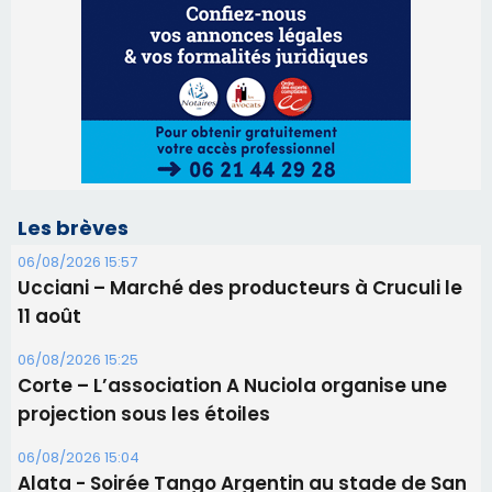
06/08/2026 15:57
Ucciani – Marché des producteurs à Cruculi le
11 août
06/08/2026 15:25
Corte – L’association A Nuciola organise une
projection sous les étoiles
06/08/2026 15:04
Alata - Soirée Tango Argentin au stade de San
Benedetto
05/08/2026 09:53
Biguglia : messe de la Sainte-Marie et
procession le 14 août
31/07/2026 08:24
Tennis - Début ce week-end du tournoi du
RCPV