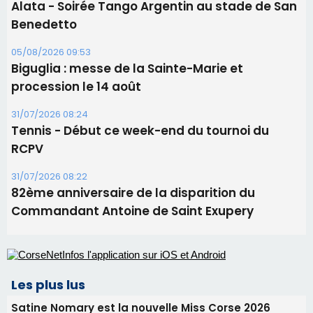
31/07/2026 08:22
82ème anniversaire de la disparition du
Commandant Antoine de Saint Exupery
Les plus lus
Satine Nomary est la nouvelle Miss Corse 2026
Éclipse du 12 août : la Corse aux premières loges
d'un spectacle qui ne reviendra pas avant 2081
La gendarmerie alerte les restaurateurs corses
face à une nouvelle escroquerie au faux vendeur de
vin
En Corse, un début de saison marqué par une
consommation en recul dans les restaurants
Deux jeunes Ajacciens sur la voie de la médecine
militaire