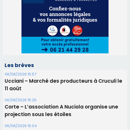
06/08/2026 15:57
Ucciani – Marché des producteurs à Cruculi le
11 août
06/08/2026 15:25
Corte – L’association A Nuciola organise une
projection sous les étoiles
06/08/2026 15:04
Alata - Soirée Tango Argentin au stade de San
Benedetto
05/08/2026 09:53
Biguglia : messe de la Sainte-Marie et
procession le 14 août
31/07/2026 08:24
Tennis - Début ce week-end du tournoi du
RCPV