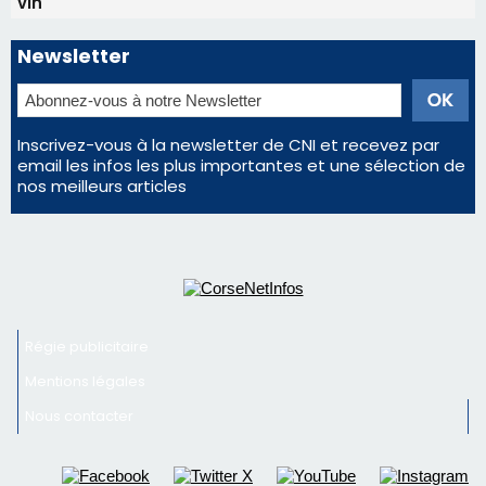
Régie publicitaire
Mentions légales
Nous contacter
© 2026 corsenetinfos