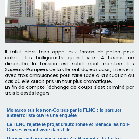
Il fallut alors faire appel aux forces de police pour
calmer les belligerants quand vers 4 heures ce
dimanche la tension est subitement montée. Les
Sapeurs-Pompiers de la ville ont dû, eux aussi, intervenir
avec trois ambulances pour faire face à la situation au
cas où elle aurait pris un tour plus dramatique.
En fin de compte l'échange de coups s'est terminé par
trois blessés légers.
Menaces sur les non-Corses par le FLNC : le parquet
antiterroriste ouvre une enquête
Le FLNC rejette le projet d'autonomie et menace les non-
Corses venant vivre dans l'île
Dernier embarquement pour Zia Margarita : le Teatru