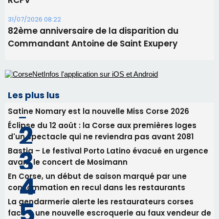
Les plus lus
Satine Nomary est la nouvelle Miss Corse 2026
Éclipse du 12 août : la Corse aux premières loges
d'un spectacle qui ne reviendra pas avant 2081
Bastia – Le festival Porto Latino évacué en urgence
avant le concert de Mosimann
En Corse, un début de saison marqué par une
consommation en recul dans les restaurants
La gendarmerie alerte les restaurateurs corses
face à une nouvelle escroquerie au faux vendeur de
vin
Newsletter
Inscrivez-vous à la newsletter de CNI et recevez par
email les infos les plus importantes et une sélection de
nos meilleurs articles