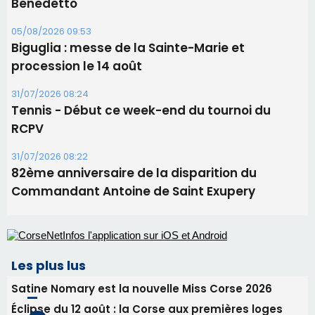
RCPV
31/07/2026 08:22
82ème anniversaire de la disparition du
Commandant Antoine de Saint Exupery
Les plus lus
Satine Nomary est la nouvelle Miss Corse 2026
Éclipse du 12 août : la Corse aux premières loges
d'un spectacle qui ne reviendra pas avant 2081
Bastia – Le festival Porto Latino évacué en urgence
avant le concert de Mosimann
En Corse, un début de saison marqué par une
consommation en recul dans les restaurants
La gendarmerie alerte les restaurateurs corses
face à une nouvelle escroquerie au faux vendeur de