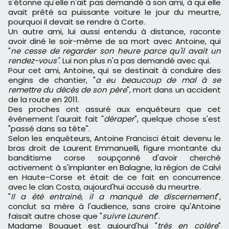
s'étonne qu'elle n'ait pas demandé à son ami, à qui elle
avait prêté sa puissante voiture le jour du meurtre,
pourquoi il devait se rendre à Corte.
Un autre ami, lui aussi entendu à distance, raconte
avoir diné le soir-même de sa mort avec Antoine, qui
"
ne cesse de regarder son heure parce qu'il avait un
rendez-vous"
. Lui non plus n'a pas demandé avec qui.
Pour cet ami, Antoine, qui se destinait à conduire des
engins de chantier, "
a eu beaucoup de mal à se
remettre du décès de son père
", mort dans un accident
de la route en 2011.
Des proches ont assuré aux enquêteurs que cet
événement l'aurait fait "
déraper
", quelque chose s'est
"passé dans sa tête".
Selon les enquêteurs, Antoine Francisci était devenu le
bras droit de Laurent Emmanuelli, figure montante du
banditisme corse soupçonné d'avoir cherché
activement à s'implanter en Balagne, la région de Calvi
en Haute-Corse et était de ce fait en concurrence
avec le clan Costa, aujourd'hui accusé du meurtre.
"
Il a été entrainé, il a manqué de discernement
",
conclut sa mère à l'audience, sans croire qu'Antoine
faisait autre chose que "
suivre Laurent
".
Madame Bouquet est aujourd'hui "
très en colère
"