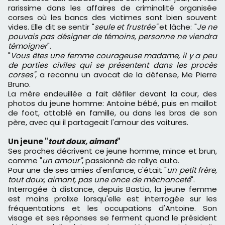
rarissime dans les affaires de criminalité organisée
corses où les bancs des victimes sont bien souvent
vides. Elle dit se sentir "
seule et frustrée"
et lâche: "
Je ne
pouvais pas désigner de témoins, personne ne viendra
témoigner
".
"
Vous êtes une femme courageuse madame, il y a peu
de parties civiles qui se présentent dans les procès
corses"
, a reconnu un avocat de la défense, Me Pierre
Bruno.
La mère endeuillée a fait défiler devant la cour, des
photos du jeune homme: Antoine bébé, puis en maillot
de foot, attablé en famille, ou dans les bras de son
père, avec qui il partageait l'amour des voitures.
Un jeune "
tout doux, aimant
"
Ses proches décrivent ce jeune homme, mince et brun,
comme "
un amour"
, passionné de rallye auto.
Pour une de ses amies d'enfance, c'était "
un petit frère,
tout doux, aimant, pas une once de méchanceté
".
Interrogée à distance, depuis Bastia, la jeune femme
est moins prolixe lorsqu'elle est interrogée sur les
fréquentations et les occupations d'Antoine. Son
visage et ses réponses se ferment quand le président