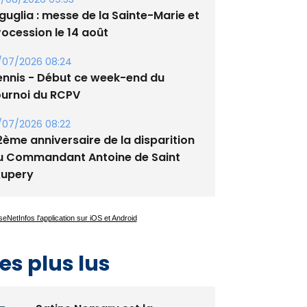
tade de San Benedetto
/08/2026 09:53
guglia : messe de la Sainte-Marie et
rocession le 14 août
/07/2026 08:24
ennis - Début ce week-end du
ournoi du RCPV
/07/2026 08:22
2ème anniversaire de la disparition
u Commandant Antoine de Saint
xupery
es plus lus