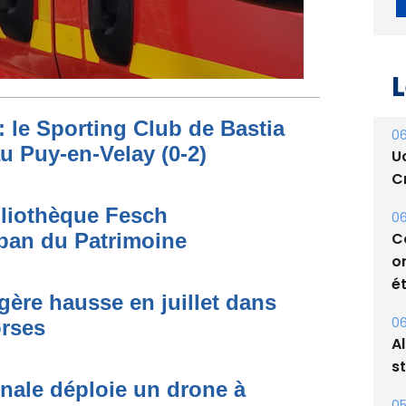
L
: le Sporting Club de Bastia
au Puy-en-Velay (0-2)
06
U
bliothèque Fesch
Cr
ban du Patrimoine
06
C
égère hausse en juillet dans
o
orses
ét
06
onale déploie un drone à
A