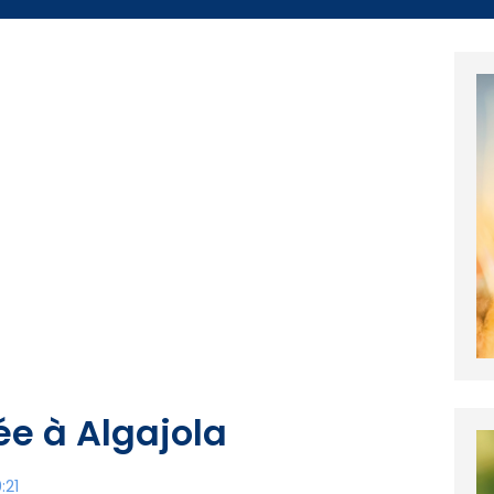
e à Algajola
:21