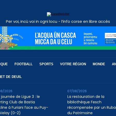
Per voi, incù voi in ogni locu - l’info corse en libre accès
IQUE
FOOTBALL
SPORTS
VOTRE RÉGION
MONDE
A
ET DE DEUIL
08/2026
07/08/2026
 journée de Ligue 3 : le
La restauration de la
rting Club de Bastia
bibliothèque Fesch
cline à Furiani face au Puy-
récompensée par un Ruba
Velay (0-2)
du Patrimoine