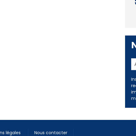
In
re
im
me