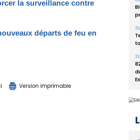
s
rcer la surveillance contre
05
Bi
p
nouveaux départs de feu en
31
T
t
31
8
i
Version imprimable
d
E
L