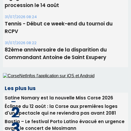
Commandant Antoine de Saint Exupery
Les plus lus
Satine Nomary est la nouvelle Miss Corse 2026
Éclipse du 12 août : la Corse aux premières loges
d'un spectacle qui ne reviendra pas avant 2081
Bastia – Le festival Porto Latino évacué en urgence
avant le concert de Mosimann
En Corse, un début de saison marqué par une
consommation en recul dans les restaurants
La gendarmerie alerte les restaurateurs corses
face à une nouvelle escroquerie au faux vendeur de
vin
Newsletter