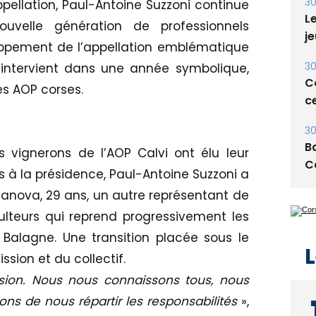
30
pellation, Paul-Antoine Suzzoni continue
Le
uvelle génération de professionnels
je
oppement de l’appellation emblématique
30
 intervient dans une année symbolique,
Co
es AOP corses.
ce
30
Ba
 vignerons de l’AOP Calvi ont élu leur
C
à la présidence, Paul-Antoine Suzzoni a
lanova, 29 ans, un autre représentant de
ulteurs qui reprend progressivement les
Balagne. Une transition placée sous le
L
ssion et du collectif.
ssion. Nous nous connaissons tous, nous
ns de nous répartir les responsabilités
»,