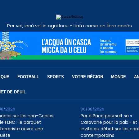
Per voi, incù voi in ogni locu - l’info corse en libre accès
IQUE
FOOTBALL
SPORTS
VOTRE RÉGION
MONDE
A
ET DE DEUIL
08/2026
06/08/2026
aces sur les non-Corses
Per a Pace poursuit sa «
le FLNC : le parquet
Caravane pour la paix » et
iterroriste ouvre une
invite au débat sur les conf
uête
contemporains