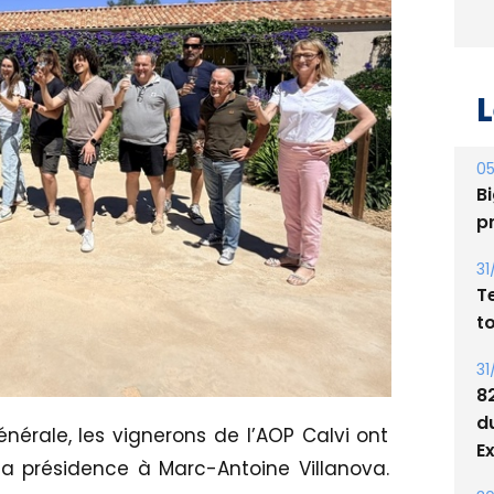
L
05
Bi
p
31
T
t
31
8
d
érale, les vignerons de l’AOP Calvi ont
E
a présidence à Marc-Antoine Villanova.