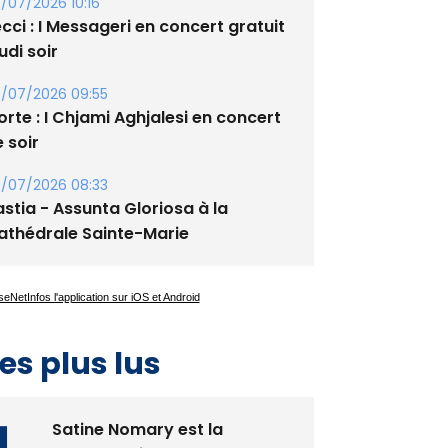
/07/2026 10:16
cci : I Messageri en concert gratuit
udi soir
/07/2026 09:55
rte : I Chjami Aghjalesi en concert
 soir
/07/2026 08:33
stia - Assunta Gloriosa à la
athédrale Sainte-Marie
es plus lus
Satine Nomary est la