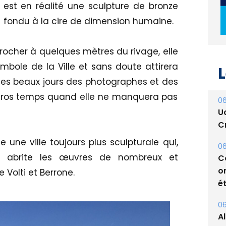
est en réalité une sculpture de bronze
fondu à la cire de dimension humaine.
L
rocher à quelques mètres du rivage, elle
bole de la Ville et sans doute attirera
06
les beaux jours des photographes et des
U
 gros temps quand elle ne manquera pas
Cr
06
C
se une ville toujours plus sculpturale qui,
o
 abrite les œuvres de nombreux et
ét
 Volti et Berrone.
06
A
s