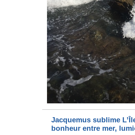
Jacquemus sublime L’Île
bonheur entre mer, lumi