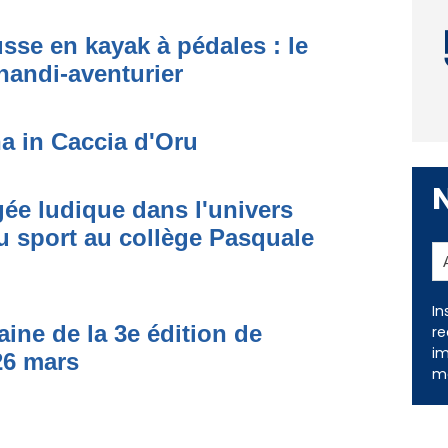
usse en kayak à pédales : le
handi-aventurier
na in Caccia d'Oru
gée ludique dans l'univers
 sport au collège Pasquale
In
re
im
me
aine de la 3e édition de
26 mars