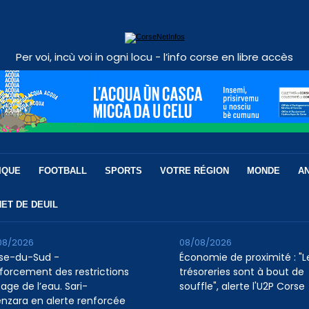
Per voi, incù voi in ogni locu - l’info corse en libre accès
IQUE
FOOTBALL
SPORTS
VOTRE RÉGION
MONDE
A
ET DE DEUIL
08/2026
08/08/2026
se-du-Sud -
Économie de proximité : "L
forcement des restrictions
trésoreries sont à bout de
age de l’eau. Sari-
souffle", alerte l'U2P Corse
enzara en alerte renforcée