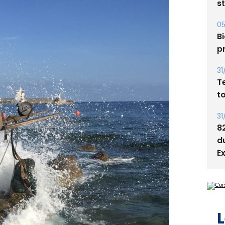
05
Bi
p
31
T
t
31
8
d
E
L