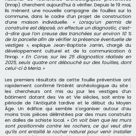
(Inrap) cherchent aujourd'hui à vérifier. Depuis le 19 mai,
ils mènent une nouvelle campagne de fouilles sur la
commune, dans le cadre d’un projet de construction
d’une maison individuelle.
« Lorsqu’un permis de
construire est déposé, on effectue un diagnostic, c’est-
à-dire que l’on creuse des tranchées sur environ 10 %
de la parcelle afin de vérifier la présence éventuelle de
vestiges »
, explique Jean-Baptiste Jamin, chargé du
développement culturel et de la communication à
l’Inrap.
« En Corse, sur les 25 diagnostics réalisés en
2025, seuls quatre ont débouché sur des fouilles, dont
celui-ci à Meria. »
Les premiers résultats de cette fouille préventive ont
rapidement confirmé l’intérêt archéologique du site :
les chercheurs ont mis au jour les vestiges d’un
bâtiment datant des Ve et VIe siècles, soit entre la
période de l’Antiquité tardive et le début du Moyen
Âge. Un édifice qui semble s'organiser autour d’au
moins trois pièces délimitées par des murs construits
en dalles de schiste local.
« On voit bien que les murs
sont positionnés contre les rochers, ce qui veut dire
qu’ils ont entaillé le rocher naturel pour venir installer