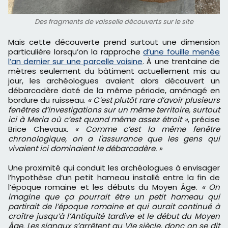
Des fragments de vaisselle découverts sur le site
Mais cette découverte prend surtout une dimension
particulière lorsqu’on la rapproche
d’une fouille menée
l’an dernier sur une parcelle voisine
. À une trentaine de
mètres seulement du bâtiment actuellement mis au
jour, les archéologues avaient alors découvert un
débarcadère daté de la même période, aménagé en
bordure du ruisseau.
« C’est plutôt rare d’avoir plusieurs
fenêtres d’investigations sur un même territoire, surtout
ici à Meria où c’est quand même assez étroit »
, précise
Brice Chevaux.
« Comme c’est la même fenêtre
chronologique, on a l'assurance que les gens qui
vivaient ici dominaient le débarcadère. »
Une proximité qui conduit les archéologues à envisager
l’hypothèse d’un petit hameau installé entre la fin de
l’époque romaine et les débuts du Moyen Âge.
« On
imagine que ça pourrait être un petit hameau qui
partirait de l’époque romaine et qui aurait continué à
croître jusqu’à l’Antiquité tardive et le début du Moyen
Âge. Les signaux s’arrêtent au VIe siècle, donc on se dit