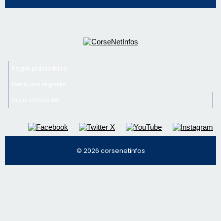
militaire
Newsletter
Inscrivez-vous à la newsletter de CNI et recevez par
email les infos les plus importantes et une sélection de
nos meilleurs articles
Régie publicitaire
Mentions légales
Nous contacter