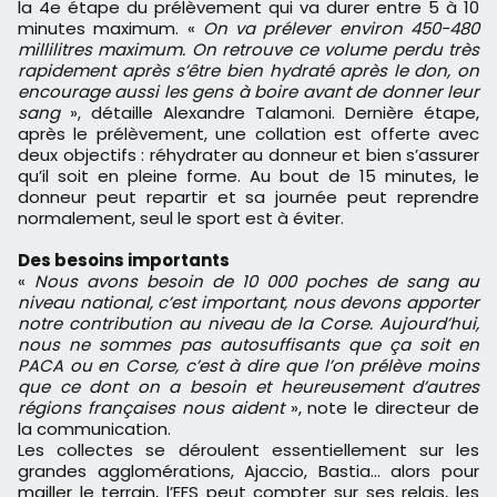
la 4e étape du prélèvement qui va durer entre 5 à 10
minutes maximum. «
On va prélever environ 450-480
millilitres maximum. On retrouve ce volume perdu très
rapidement après s’être bien hydraté après le don, on
encourage aussi les gens à
boire
avant de donner leur
sang
», détaille Alexandre Talamoni. Dernière étape,
après le prélèvement, une collation est offerte avec
deux objectifs : réhydrater au donneur et bien s’assurer
qu’il soit en pleine forme. Au bout de 15 minutes, le
donneur peut repartir et sa journée peut reprendre
normalement, seul le sport est à éviter.
Des besoins importants
«
Nous avons besoin de 10 000 poches de sang au
niveau national, c’est important, nous devons apporter
notre contribution au niveau de la Corse. Aujourd’hui,
nous ne sommes pas autosuffisants que ça soit en
PACA ou en Corse, c’est à dire que l’on prélève moins
que ce dont on a besoin et heureusement d’autres
régions françaises nous aident
», note le directeur de
la communication.
Les collectes se déroulent essentiellement sur les
grandes agglomérations, Ajaccio, Bastia… alors pour
mailler le terrain, l’EFS peut compter sur ses relais, les