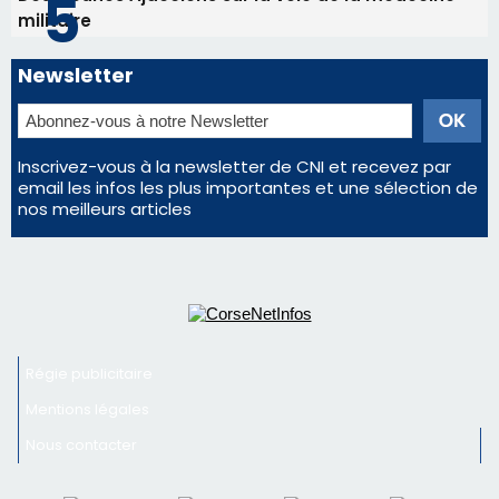
Satine Nomary est la nouvelle Miss Corse 2026
Éclipse du 12 août : la Corse aux premières loges
d'un spectacle qui ne reviendra pas avant 2081
La gendarmerie alerte les restaurateurs corses
face à une nouvelle escroquerie au faux vendeur de
vin
En Corse, un début de saison marqué par une
consommation en recul dans les restaurants
Deux jeunes Ajacciens sur la voie de la médecine
militaire
Newsletter
Inscrivez-vous à la newsletter de CNI et recevez par
email les infos les plus importantes et une sélection de
nos meilleurs articles