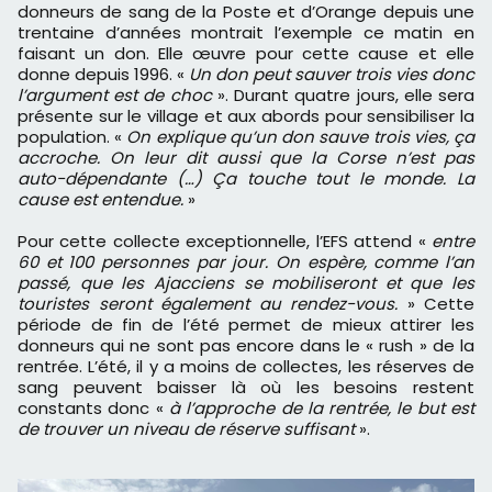
donneurs de sang de la Poste et d’Orange depuis une
trentaine d’années montrait l’exemple ce matin en
faisant un don. Elle œuvre pour cette cause et elle
donne depuis 1996. «
Un don peut sauver trois vies donc
l’argument est de choc
». Durant quatre jours, elle sera
présente sur le village et aux abords pour sensibiliser la
population. «
On explique qu’un don sauve trois vies, ça
accroche. On leur dit aussi que la Corse n’est pas
auto-dépendante (…) Ça touche tout le monde. La
cause est entendue.
»
Pour cette collecte exceptionnelle, l’EFS attend «
entre
60 et 100 personnes par jour. On espère, comme l’an
passé, que les Ajacciens se mobiliseront et que les
touristes seront également au rendez-vous.
» Cette
période de fin de l’été permet de mieux attirer les
donneurs qui ne sont pas encore dans le « rush » de la
rentrée. L’été, il y a moins de collectes, les réserves de
sang peuvent baisser là où les besoins restent
constants donc «
à l’approche de la rentrée, le but est
de trouver un niveau de réserve suffisant
».