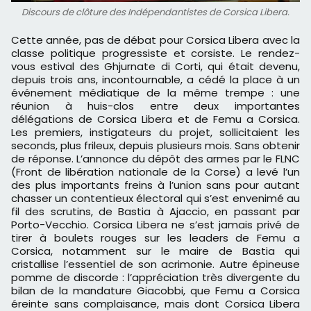
Discours de clôture des Indépendantistes de Corsica Libera.
Cette année, pas de débat pour Corsica Libera avec la
classe politique progressiste et corsiste. Le rendez-
vous estival des Ghjurnate di Corti, qui était devenu,
depuis trois ans, incontournable, a cédé la place à un
événement médiatique de la même trempe : une
réunion à huis-clos entre deux importantes
délégations de Corsica Libera et de Femu a Corsica.
Les premiers, instigateurs du projet, sollicitaient les
seconds, plus frileux, depuis plusieurs mois. Sans obtenir
de réponse. L’annonce du dépôt des armes par le FLNC
(Front de libération nationale de la Corse) a levé l’un
des plus importants freins à l’union sans pour autant
chasser un contentieux électoral qui s’est envenimé au
fil des scrutins, de Bastia à Ajaccio, en passant par
Porto-Vecchio. Corsica Libera ne s’est jamais privé de
tirer à boulets rouges sur les leaders de Femu a
Corsica, notamment sur le maire de Bastia qui
cristallise l’essentiel de son acrimonie. Autre épineuse
pomme de discorde : l’appréciation très divergente du
bilan de la mandature Giacobbi, que Femu a Corsica
éreinte sans complaisance, mais dont Corsica Libera