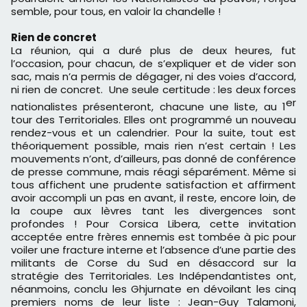
semble, pour tous, en valoir la chandelle !
Rien de concret
La réunion, qui a duré plus de deux heures, fut
l’occasion, pour chacun, de s’expliquer et de vider son
sac, mais n’a permis de dégager, ni des voies d’accord,
ni rien de concret. Une seule certitude : les deux forces
er
nationalistes présenteront, chacune une liste, au 1
tour des Territoriales. Elles ont programmé un nouveau
rendez-vous et un calendrier. Pour la suite, tout est
théoriquement possible, mais rien n’est certain ! Les
mouvements n’ont, d’ailleurs, pas donné de conférence
de presse commune, mais réagi séparément. Même si
tous affichent une prudente satisfaction et affirment
avoir accompli un pas en avant, il reste, encore loin, de
la coupe aux lèvres tant les divergences sont
profondes ! Pour Corsica Libera, cette invitation
acceptée entre frères ennemis est tombée à pic pour
voiler une fracture interne et l’absence d’une partie des
militants de Corse du Sud en désaccord sur la
stratégie des Territoriales. Les Indépendantistes ont,
néanmoins, conclu les Ghjurnate en dévoilant les cinq
premiers noms de leur liste : Jean-Guy Talamoni,