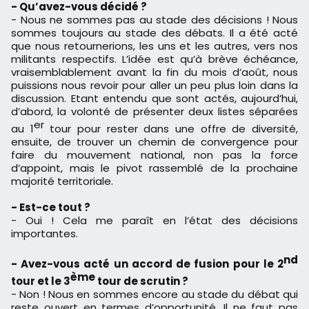
- Qu’avez-vous décidé ?
- Nous ne sommes pas au stade des décisions ! Nous
sommes toujours au stade des débats. Il a été acté
que nous retournerions, les uns et les autres, vers nos
militants respectifs. L’idée est qu’à brève échéance,
vraisemblablement avant la fin du mois d’août, nous
puissions nous revoir pour aller un peu plus loin dans la
discussion. Etant entendu que sont actés, aujourd’hui,
d’abord, la volonté de présenter deux listes séparées
er
au 1
tour pour rester dans une offre de diversité,
ensuite, de trouver un chemin de convergence pour
faire du mouvement national, non pas la force
d’appoint, mais le pivot rassemblé de la prochaine
majorité territoriale.
- Est-ce tout ?
- Oui ! Cela me paraît en l’état des décisions
importantes.
nd
- Avez-vous acté un accord de fusion pour le 2
ème
tour et le 3
tour de scrutin ?
- Non ! Nous en sommes encore au stade du débat qui
reste ouvert en termes d’opportunité. Il ne faut pas