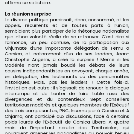
affirme se satisfaire.
La réunion surprise
Le divorce politique paraissait, donc, consommé, et les
appels, récurrents et de toutes parts à l’union,
semblaient plus participer de la rhétorique nationaliste
que d’une volonté réelle de se retrouver. C’est dire si
l’annonce, un peu confuse, de la participation aux
Ghjurnate d’une importante délégation de Femu a
Corsica, et notamment d’un de ses leaders, Jean-
Christophe Angelini, a créé la surprise ! Même si les
Modérés n’ont jamais boudé les débats de leurs
cousins indépendantistes en envoyant, chaque année,
en délégation, des lieutenants ou des personnalités
historiques. Mais, pas les leaders ! Cette fois-ci,
l’invitation est autre : il s’agissait de renouer le dialogue
interrompu et de tenter de faire table rase des
divergences et du contentieux. Sept conseillers
territoriaux modérés et quelques membres de l’Exécutif
des trois composantes, PNC, Inseme per à Corsica et A
Chjama, ont participé aux discussions, face à certains
poids lourds de l’Exécutif de Corsica Libera. A quatre
mois de l’important scrutin des Territoriales, qui
pourraient amener les Nationalistes au pouvoir, l’enjeu