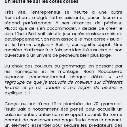
Un leurre né sur les côtes corses
Très vite, l'entrepreneur se heurte à une autre
frustration : malgré l'offre existante, aucun leurre ne
répond parfaitement à ses attentes de pêcheur.
Plutôt que de s'en accommoder, il décide de créer le
sien. L'Isula Bait voit ainsi le jour après plusieurs mois de
développement. Son nom associe le mot corse « Isula »
et le terme anglais « Bait », qui signifie appât. Une
manière d'affirmer à la fois son identité insulaire et son
ouverture à un univers de pêcheurs bien plus large.
Du choix des couleurs au grammage, en passant par
les hameçons et le montage, Roch Roccaserra
supervise personnellement chaque détail.
« J'ai
regroupé ce que je trouvais de meilleur sur différents
leurres et je l'ai adapté à ma façon de pêcher »,
explique-t-il.
Conçu autour d'une tête plombée de 70 grammes,
l'Isula Bait a notamment été pensé pour accueillir un
calamar entier, utilisé comme appât naturel. Sa forme
permet de conserver une nage fluide dans le courant,
un élément essentiel pour séduire les prédateurs des