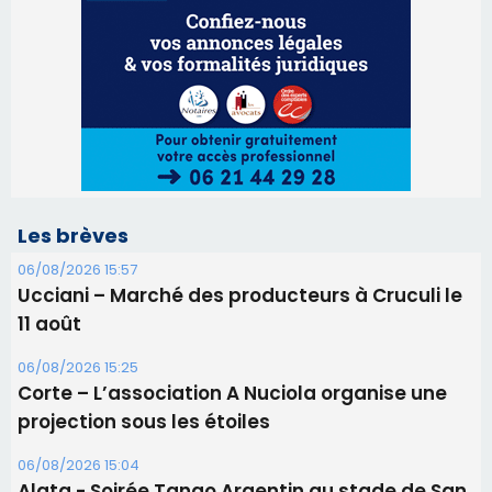
06/08/2026 15:57
Ucciani – Marché des producteurs à Cruculi le
11 août
06/08/2026 15:25
Corte – L’association A Nuciola organise une
projection sous les étoiles
06/08/2026 15:04
Alata - Soirée Tango Argentin au stade de San
Benedetto
05/08/2026 09:53
Biguglia : messe de la Sainte-Marie et
procession le 14 août
31/07/2026 08:24
Tennis - Début ce week-end du tournoi du
RCPV