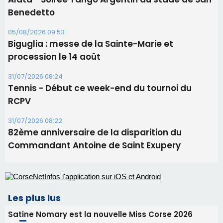
31/07/2026 08:22
82ème anniversaire de la disparition du
Commandant Antoine de Saint Exupery
Les plus lus
Satine Nomary est la nouvelle Miss Corse 2026
Éclipse du 12 août : la Corse aux premières loges
d'un spectacle qui ne reviendra pas avant 2081
Bastia – Le festival Porto Latino évacué en urgence
avant le concert de Mosimann
En Corse, un début de saison marqué par une
consommation en recul dans les restaurants
La gendarmerie alerte les restaurateurs corses
face à une nouvelle escroquerie au faux vendeur de
vin