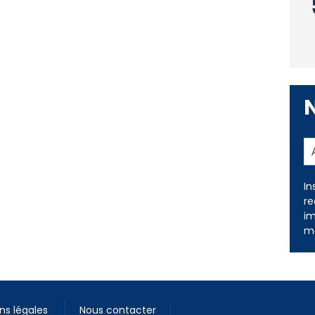
In
re
im
me
ns légales
Nous contacter