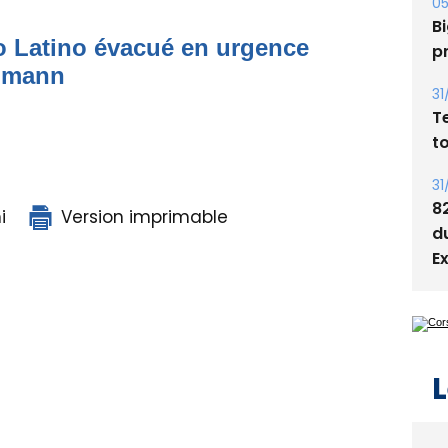
05
Bi
to Latino évacué en urgence
p
simann
31
T
t
31
8
i
Version imprimable
d
E
L