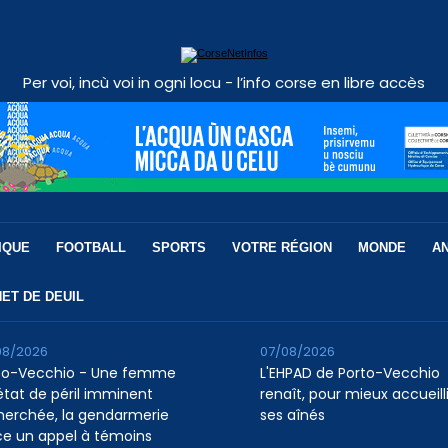
Per voi, incù voi in ogni locu - l’info corse en libre accès
IQUE
FOOTBALL
SPORTS
VOTRE RÉGION
MONDE
A
ET DE DEUIL
08/2026
07/08/2026
to-Vecchio - Une femme
L'EHPAD de Porto-Vecchio
état de péril imminent
renaît, pour mieux accueilli
herchée, la gendarmerie
ses aînés
ce un appel à témoins