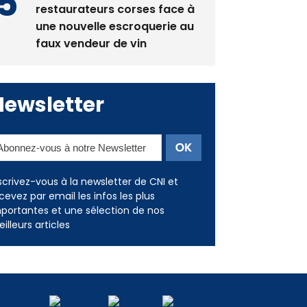
restaurateurs corses face à
une nouvelle escroquerie au
faux vendeur de vin
Newsletter
scrivez-vous à la newsletter de CNI et
cevez par email les infos les plus
portantes et une sélection de nos
illeurs articles