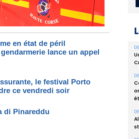
L
me en état de péril
06
 gendarmerie lance un appel
U
Cr
06
ssurante, le festival Porto
C
dre ce vendredi soir
o
ét
a di Pinareddu
06
A
s