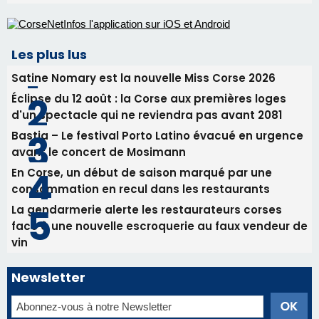
Biguglia : messe de la Sainte-Marie et
procession le 14 août
31/07/2026 08:24
Tennis - Début ce week-end du tournoi du
RCPV
31/07/2026 08:22
82ème anniversaire de la disparition du
Commandant Antoine de Saint Exupery
Les plus lus
Satine Nomary est la nouvelle Miss Corse 2026
Éclipse du 12 août : la Corse aux premières loges
d'un spectacle qui ne reviendra pas avant 2081
Bastia – Le festival Porto Latino évacué en urgence
avant le concert de Mosimann