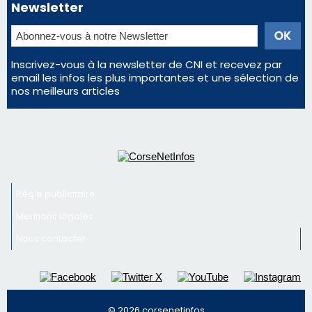
Régie publicitaire
Mentions légales
Nous contacter
© 2026 corsenetinfos