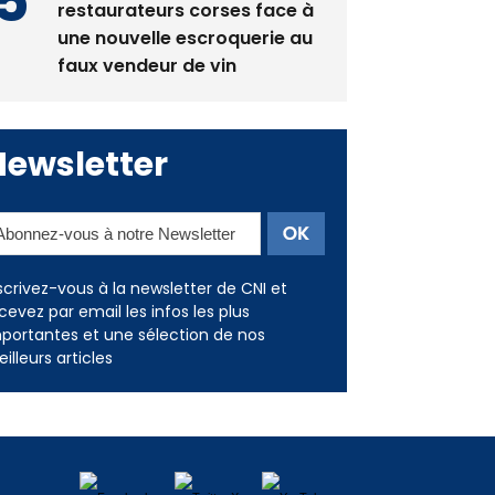
restaurateurs corses face à
une nouvelle escroquerie au
faux vendeur de vin
Newsletter
scrivez-vous à la newsletter de CNI et
cevez par email les infos les plus
portantes et une sélection de nos
illeurs articles