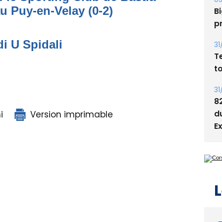
05
au Puy-en-Velay (0-2)
Bi
p
di U Spidali
31
T
t
31
8
i
Version imprimable
d
E
L