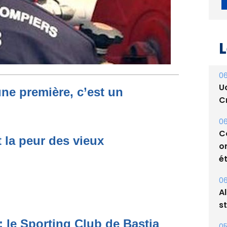
L
06
U
une première, c’est un
Cr
06
C
t la peur des vieux
o
ét
06
A
s
: le Sporting Club de Bastia