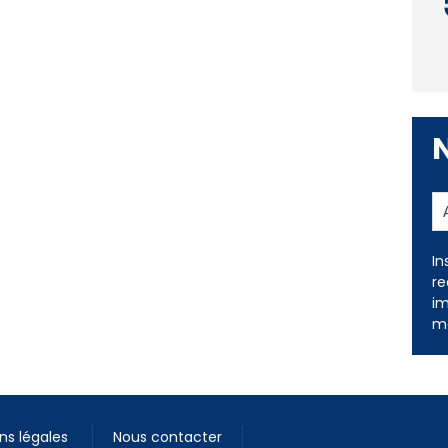
In
re
im
me
ns légales
Nous contacter