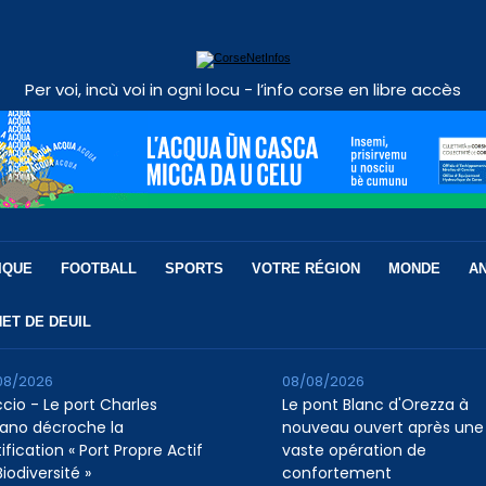
Per voi, incù voi in ogni locu - l’info corse en libre accès
IQUE
FOOTBALL
SPORTS
VOTRE RÉGION
MONDE
A
ET DE DEUIL
08/2026
08/08/2026
ccio - Le port Charles
Le pont Blanc d'Orezza à
ano décroche la
nouveau ouvert après une
ification « Port Propre Actif
vaste opération de
iodiversité »
confortement