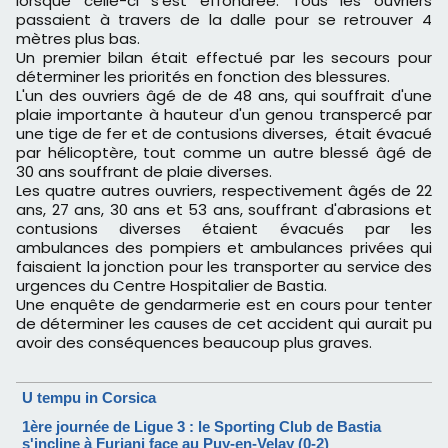
lorsque celle-ci s'est effondrée. Tous les ouvriers
passaient à travers de la dalle pour se retrouver 4
mètres plus bas.
Un premier bilan était effectué par les secours pour
déterminer les priorités en fonction des blessures.
L'un des ouvriers âgé de de 48 ans, qui souffrait d'une
plaie importante à hauteur d'un genou transpercé par
une tige de fer et de contusions diverses, était évacué
par hélicoptère, tout comme un autre blessé âgé de
30 ans souffrant de plaie diverses.
Les quatre autres ouvriers, respectivement âgés de 22
ans, 27 ans, 30 ans et 53 ans, souffrant d'abrasions et
contusions diverses étaient évacués par les
ambulances des pompiers et ambulances privées qui
faisaient la jonction pour les transporter au service des
urgences du Centre Hospitalier de Bastia.
Une enquête de gendarmerie est en cours pour tenter
de déterminer les causes de cet accident qui aurait pu
avoir des conséquences beaucoup plus graves.
U tempu in Corsica
1ère journée de Ligue 3 : le Sporting Club de Bastia
s'incline à Furiani face au Puy-en-Velay (0-2)