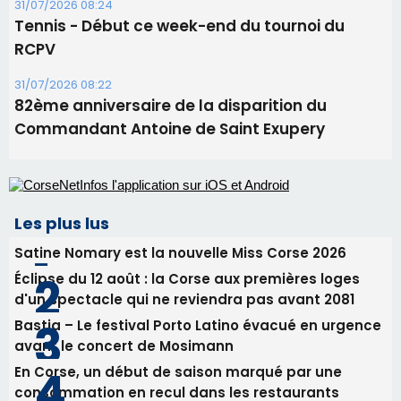
Les plus lus
Satine Nomary est la nouvelle Miss Corse 2026
Éclipse du 12 août : la Corse aux premières loges
d'un spectacle qui ne reviendra pas avant 2081
Bastia – Le festival Porto Latino évacué en urgence
avant le concert de Mosimann
En Corse, un début de saison marqué par une
consommation en recul dans les restaurants
La gendarmerie alerte les restaurateurs corses
face à une nouvelle escroquerie au faux vendeur de
vin
Newsletter
Inscrivez-vous à la newsletter de CNI et recevez par
email les infos les plus importantes et une sélection de