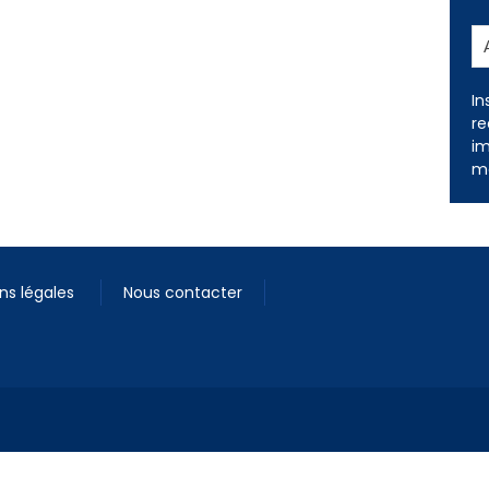
In
re
im
me
ns légales
Nous contacter