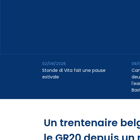
02/09/2026
09/
Stonde di Vita fait une pause
Cana
estivale
deu
l'e
Bas
Un trentenaire bel
le GR20 depuis un