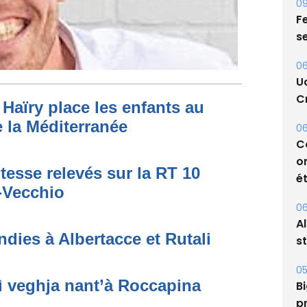
09
Fe
s
06
U
Cr
Haïry place les enfants au
 la Méditerranée
06
C
o
tesse relevés sur la RT 10
ét
o-Vecchio
06
A
dies à Albertacce et Rutali
s
05
ì veghja nant’à Roccapina
Bi
p