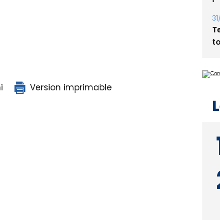
31
T
t
i
Version imprimable
L