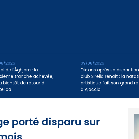
08/2026
09/08/2026
l de l'Àghjara : la
Dix ans après sa disparition,
xième tranche achevée,
club Sirella renaît : la natat
au bientôt de retour à
artistique fait son grand re
telica
à Ajaccio
ge porté disparu sur
 mois