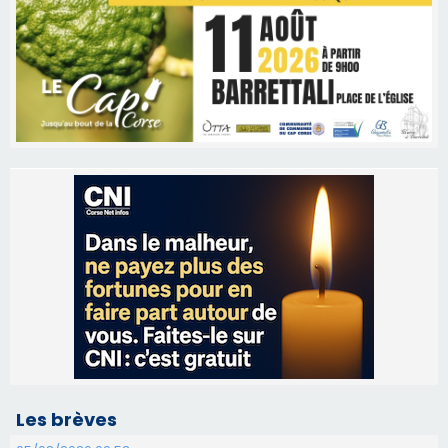
Les brèves
05/08/2026 09:53
Biguglia : messe de la Sainte-Marie et
procession le 14 août
31/07/2026 08:24
Tennis - Début ce week-end du tournoi du
RCPV
31/07/2026 08:22