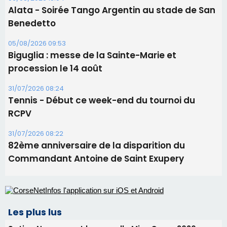
Tennis - Début ce week-end du tournoi du
RCPV
31/07/2026 08:22
82ème anniversaire de la disparition du
Commandant Antoine de Saint Exupery
Les plus lus
Satine Nomary est la nouvelle Miss Corse 2026
Éclipse du 12 août : la Corse aux premières loges
d'un spectacle qui ne reviendra pas avant 2081
Bastia – Le festival Porto Latino évacué en urgence
avant le concert de Mosimann
En Corse, un début de saison marqué par une
consommation en recul dans les restaurants