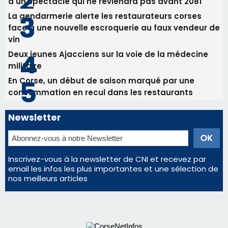
Bastia - Assunta Gloriosa à la Cathédrale
Sainte-Marie
Les plus lus
Satine Nomary est la nouvelle Miss Corse 2026
Éclipse du 12 août : la Corse aux premières loges
d'un spectacle qui ne reviendra pas avant 2081
La gendarmerie alerte les restaurateurs corses
face à une nouvelle escroquerie au faux vendeur de
vin
Deux jeunes Ajacciens sur la voie de la médecine
militaire
En Corse, un début de saison marqué par une
consommation en recul dans les restaurants