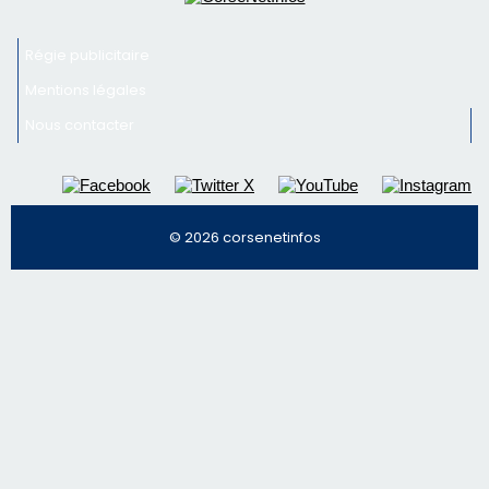
Newsletter
Inscrivez-vous à la newsletter de CNI et recevez par
email les infos les plus importantes et une sélection de
nos meilleurs articles
Régie publicitaire
Mentions légales
Nous contacter