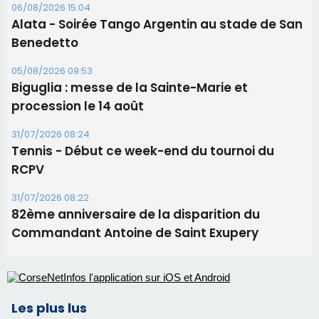
31/07/2026 08:24
Tennis - Début ce week-end du tournoi du
RCPV
31/07/2026 08:22
82ème anniversaire de la disparition du
Commandant Antoine de Saint Exupery
Les plus lus
Satine Nomary est la nouvelle Miss Corse 2026
Éclipse du 12 août : la Corse aux premières loges
d'un spectacle qui ne reviendra pas avant 2081
Éclipse du 12 août : Où s'installer en Corse pour
profiter pleinement du spectacle ?
En Corse, un début de saison marqué par une
consommation en recul dans les restaurants