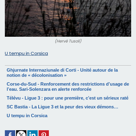
(Hervé Tusoli)
U tempu in Corsica
Ghjurnate Internaziunale di Corti - Unité autour de la
notion de « décolonisation »
Corse-du-Sud - Renforcement des restrictions d’usage de
l’eau. Sari-Solenzara en alerte renforcée
Télévu - Ligue 3 : pour une première, c’est un sérieux raté
SC Bastia - La Ligue 3 et la peur des vieux démons…
U tempu in Corsica