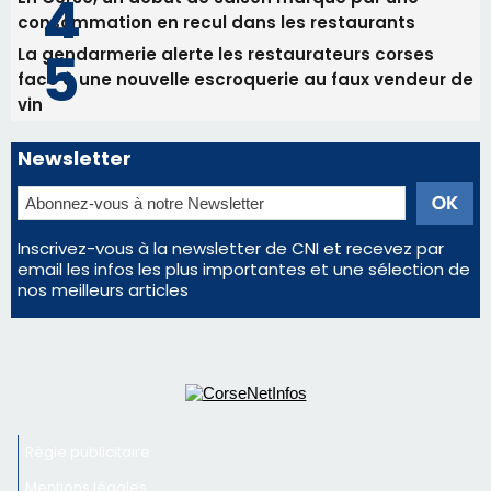
Les plus lus
Satine Nomary est la nouvelle Miss Corse 2026
Éclipse du 12 août : la Corse aux premières loges
d'un spectacle qui ne reviendra pas avant 2081
Bastia – Le festival Porto Latino évacué en urgence
avant le concert de Mosimann
En Corse, un début de saison marqué par une
consommation en recul dans les restaurants
La gendarmerie alerte les restaurateurs corses
face à une nouvelle escroquerie au faux vendeur de
vin
Newsletter
Inscrivez-vous à la newsletter de CNI et recevez par
email les infos les plus importantes et une sélection de