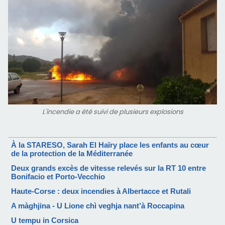
L'incendie a été suivi de plusieurs explosions
À la STARESO, Sarah El Haïry place les enfants au cœur
de la protection de la Méditerranée
Deux grands excès de vitesse relevés sur la RT 10 entre
Bonifacio et Porto-Vecchio
Haute-Corse : deux incendies à Albertacce et Rutali
A màghjina - U Lione chì veghja nant’à Roccapina
U tempu in Corsica