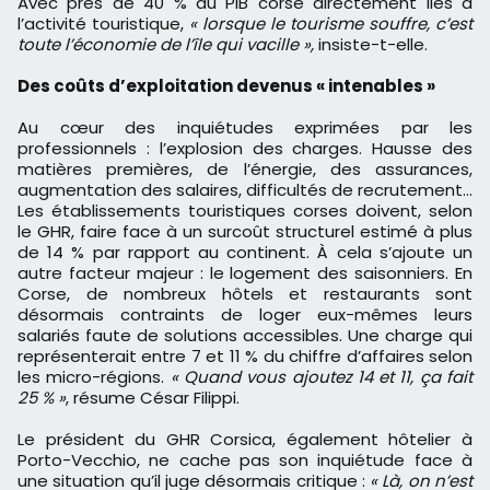
Avec près de 40 % du PIB corse directement liés à
l’activité touristique,
« lorsque le tourisme souffre, c’est
toute l’économie de l’île qui vacille »,
insiste-t-elle.
Des coûts d’exploitation devenus « intenables »
Au cœur des inquiétudes exprimées par les
professionnels : l’explosion des charges. Hausse des
matières premières, de l’énergie, des assurances,
augmentation des salaires, difficultés de recrutement…
Les établissements touristiques corses doivent, selon
le GHR, faire face à un surcoût structurel estimé à plus
de 14 % par rapport au continent. À cela s’ajoute un
autre facteur majeur : le logement des saisonniers. En
Corse, de nombreux hôtels et restaurants sont
désormais contraints de loger eux-mêmes leurs
salariés faute de solutions accessibles. Une charge qui
représenterait entre 7 et 11 % du chiffre d’affaires selon
les micro-régions.
« Quand vous ajoutez 14 et 11, ça fait
25 % »
, résume César Filippi.
Le président du GHR Corsica, également hôtelier à
Porto-Vecchio, ne cache pas son inquiétude face à
une situation qu’il juge désormais critique :
« Là, on n’est