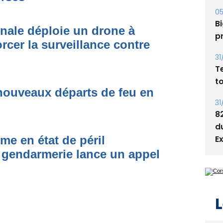
05
Bi
onale déploie un drone à
p
rcer la surveillance contre
31
T
t
nouveaux départs de feu en
31
8
d
E
me en état de péril
 gendarmerie lance un appel
L