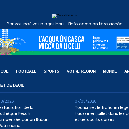
Per voi, incù voi in ogni locu - l’info corse en libre accès
IQUE
FOOTBALL
SPORTS
VOTRE RÉGION
MONDE
A
ET DE DEUIL
08/2026
07/08/2026
restauration de la
Tourisme : le trafic en légè
liothèque Fesch
hausse en juillet dans les p
ompensée par un Ruban
et aéroports corses
Patrimoine