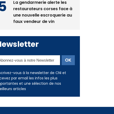
La gendarmerie alerte les
restaurateurs corses face à
une nouvelle escroquerie au
faux vendeur de vin
Newsletter
scrivez-vous à la newsletter de CNI et
cevez par email les infos les plus
portantes et une sélection de nos
illeurs articles