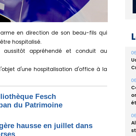
L
arme en direction de son beau-fils qui
tre hospitalisé.
i, aussitôt appréhendé et conduit au
06
U
Cr
'objet d'une hospitalisation d'office à la
06
C
o
bliothèque Fesch
ét
ban du Patrimoine
06
A
égère hausse en juillet dans
s
orses