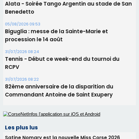
Tennis - Début ce week-end du tournoi du
RCPV
31/07/2026 08:22
82ème anniversaire de la disparition du
Commandant Antoine de Saint Exupery
Les plus lus
Satine Nomary est la nouvelle Miss Corse 2026
Éclipse du 12 août : la Corse aux premières loges
d'un spectacle qui ne reviendra pas avant 2081
La gendarmerie alerte les restaurateurs corses
face à une nouvelle escroquerie au faux vendeur de
vin
En Corse, un début de saison marqué par une
consommation en recul dans les restaurants