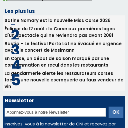
31/07/2026 08:24
Tennis - Début ce week-end du tournoi du
RCPV
31/07/2026 08:22
82ème anniversaire de la disparition du
Commandant Antoine de Saint Exupery
Les plus lus
Satine Nomary est la nouvelle Miss Corse 2026
Éclipse du 12 août : la Corse aux premières loges
d'un spectacle qui ne reviendra pas avant 2081
Bastia – Le festival Porto Latino évacué en urgence
avant le concert de Mosimann
En Corse, un début de saison marqué par une