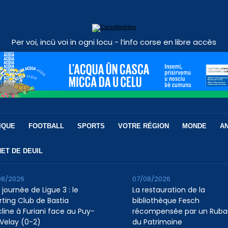
Per voi, incù voi in ogni locu - l’info corse en libre accès
IQUE
FOOTBALL
SPORTS
VOTRE RÉGION
MONDE
A
ET DE DEUIL
08/2026
07/08/2026
 journée de Ligue 3 : le
La restauration de la
rting Club de Bastia
bibliothèque Fesch
cline à Furiani face au Puy-
récompensée par un Ruba
Velay (0-2)
du Patrimoine