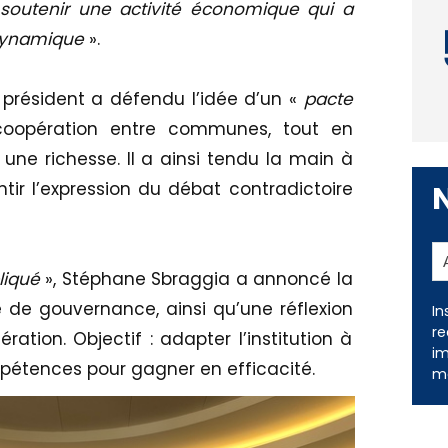
 soutenir une activité économique qui a
t dynamique
».
e président a défendu l’idée d’un «
pacte
coopération entre communes, tout en
e richesse. Il a ainsi tendu la main à
antir l’expression du débat contradictoire
In
iqué
», Stéphane Sbraggia a annoncé la
re
im
 de gouvernance, ainsi qu’une réflexion
me
ration. Objectif : adapter l’institution à
pétences pour gagner en efficacité.