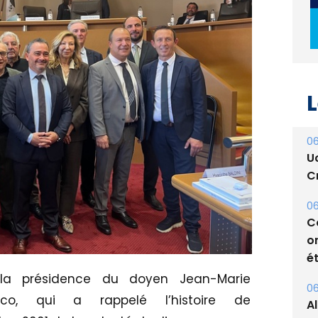
L
06
U
Cr
06
C
o
ét
06
A
 la présidence du doyen Jean-Marie
s
co, qui a rappelé l’histoire de