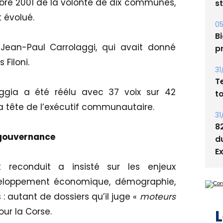
05
bre 2001 de la volonté de dix communes,
Bi
 évolué.
p
Jean-Paul Carrolaggi, qui avait donné
31
T
 Filoni.
t
aggia a été réélu avec 37 voix sur 42
31
8
la tête de l’exécutif communautaire.
d
E
a gouvernance
t reconduit a insisté sur les enjeux
Développement économique, démographie,
L
 autant de dossiers qu’il juge «
moteurs
our la Corse.