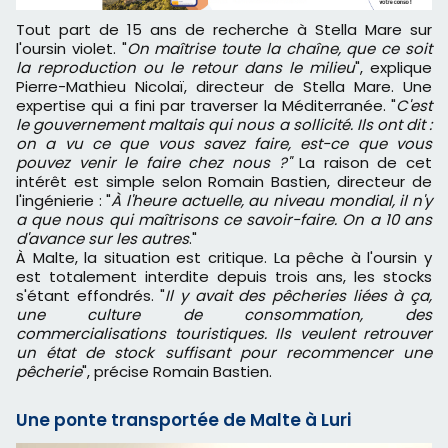
Tout part de 15 ans de recherche à Stella Mare sur
l'oursin violet. "
On maîtrise toute la chaîne, que ce soit
la reproduction ou le retour dans le milieu
", explique
Pierre-Mathieu Nicolaï, directeur de Stella Mare. Une
expertise qui a fini par traverser la Méditerranée. "
C'est
le gouvernement maltais qui nous a sollicité. Ils ont dit :
on a vu ce que vous savez faire, est-ce que vous
pouvez venir le faire chez nous ?"
La raison de cet
intérêt est simple selon Romain Bastien, directeur de
l'ingénierie : "
À l'heure actuelle, au niveau mondial, il n'y
a que nous qui maîtrisons ce savoir-faire. On a 10 ans
d'avance sur les autres
."
À Malte, la situation est critique. La pêche à l'oursin y
est totalement interdite depuis trois ans, les stocks
s'étant effondrés. "
Il y avait des pêcheries liées à ça,
une culture de consommation, des
commercialisations touristiques. Ils veulent retrouver
un état de stock suffisant pour recommencer une
pêcherie
", précise Romain Bastien.
Une ponte transportée de Malte à Luri