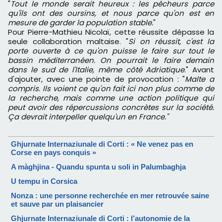
"
Tout le monde serait heureux : les pêcheurs parce
qu'ils ont des oursins, et nous parce qu'on est en
mesure de garder la population stable.
"
Pour Pierre-Mathieu Nicolaï, cette réussite dépasse la
seule collaboration maltaise. "
Si on réussit, c'est la
porte ouverte à ce qu'on puisse le faire sur tout le
bassin méditerranéen. On pourrait le faire demain
dans le sud de l'Italie, même côté Adriatique
." Avant
d'ajouter, avec une pointe de provocation : "
Malte a
compris. Ils voient ce qu'on fait ici non plus comme de
la recherche, mais comme une action politique qui
peut avoir des répercussions concrètes sur la société.
Ça devrait interpeller quelqu'un en France."
Ghjurnate Internaziunale di Corti : « Ne venez pas en
Corse en pays conquis »
A màghjina - Quandu spunta u soli in Palumbaghja
U tempu in Corsica
Nonza : une personne recherchée en mer retrouvée saine
et sauve par un plaisancier
Ghjurnate Internaziunale di Corti : l’autonomie de la