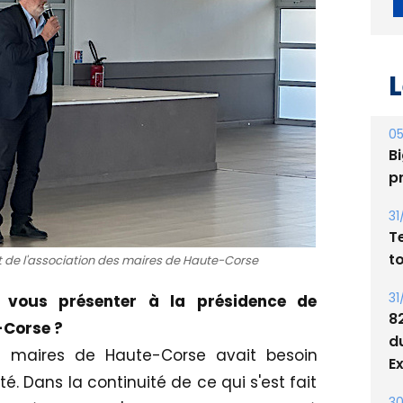
L
05
Bi
p
31
T
t
t de l'association des maires de Haute-Corse
31
 vous présenter à la présidence de
8
-Corse ?
d
es maires de Haute-Corse avait besoin
E
ité. Dans la continuité de ce qui s'est fait
30