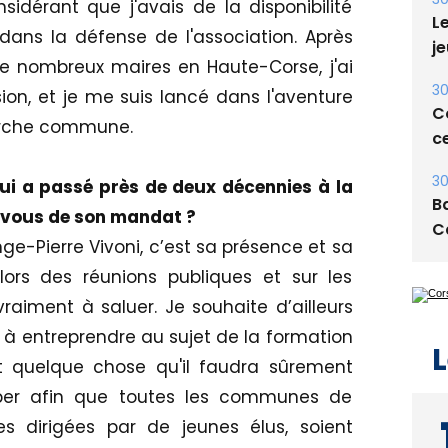
idérant que j'avais de la disponibilité
Le
dans la défense de l'association. Après
je
de nombreux maires en Haute-Corse, j'ai
30
on, et je me suis lancé dans l'aventure
Co
arche commune.
ce
30
ui a passé près de deux décennies à la
Ba
z-vous de son mandat ?
C
e-Pierre Vivoni, c’est sa présence et sa
t lors des réunions publiques et sur les
raiment à saluer. Je souhaite d’ailleurs
à entreprendre au sujet de la formation
L
 quelque chose qu'il faudra sûrement
opper afin que toutes les communes de
s dirigées par de jeunes élus, soient