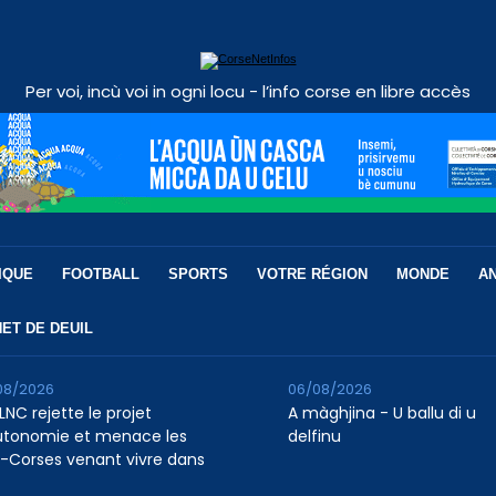
Per voi, incù voi in ogni locu - l’info corse en libre accès
IQUE
FOOTBALL
SPORTS
VOTRE RÉGION
MONDE
A
ET DE DEUIL
08/2026
06/08/2026
LNC rejette le projet
A màghjina - U ballu di u
utonomie et menace les
delfinu
-Corses venant vivre dans