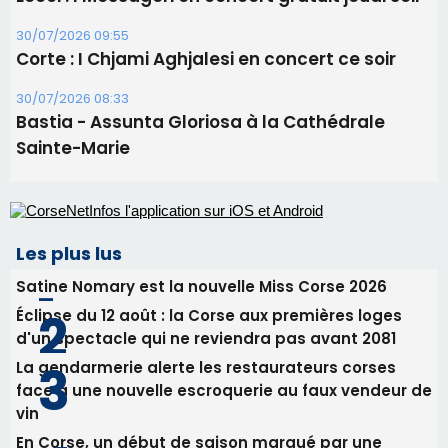
Les plus lus
Satine Nomary est la nouvelle Miss Corse 2026
Éclipse du 12 août : la Corse aux premières loges
d'un spectacle qui ne reviendra pas avant 2081
La gendarmerie alerte les restaurateurs corses
face à une nouvelle escroquerie au faux vendeur de
vin
En Corse, un début de saison marqué par une
consommation en recul dans les restaurants
Deux jeunes Ajacciens sur la voie de la médecine
militaire
Newsletter
Inscrivez-vous à la newsletter de CNI et recevez par
email les infos les plus importantes et une sélection de