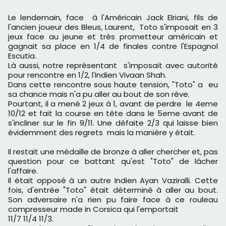
Le lendemain, face à l'Américain Jack Elriani, fils de
l'ancien joueur des Bleus, Laurent, Toto s'imposait en 3
jeux face au jeune et très prometteur américain et
gagnait sa place en 1/4 de finales contre l'Espagnol
Escutia.
Là aussi, notre représentant s'imposait avec autorité
pour rencontre en 1/2, l'Indien Vivaan Shah.
Dans cette rencontre sous haute tension, "Toto" a eu
sa chance mais n'a pu aller au bout de son rêve.
Pourtant, il a mené 2 jeux à 1, avant de perdre le 4eme
10/12 et fait la course en tête dans le 5eme avant de
s'incliner sur le fin 9/11. Une défaite 2/3 qui laisse bien
évidemment des regrets mais la manière y était.
Il restait une médaille de bronze à aller chercher et, pas
question pour ce battant qu'est "Toto" de lâcher
l'affaire.
Il était opposé à un autre Indien Ayan Vaziralli. Cette
fois, d'entrée "Toto" était déterminé à aller au bout.
Son adversaire n'a rien pu faire face à ce rouleau
compresseur made in Corsica qui l'emportait
11/7 11/4 11/3.