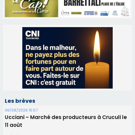
Les brèves
06/08/2026 15:57
Ucciani – Marché des producteurs à Cruculi le
11 août
06/08/2026 15:25
Corte – L’association A Nuciola organise une
projection sous les étoiles
06/08/2026 15:04
Alata - Soirée Tango Argentin au stade de San
Benedetto
05/08/2026 09:53