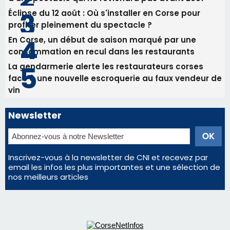
82ème anniversaire de la disparition du
Commandant Antoine de Saint Exupery
Les plus lus
Satine Nomary est la nouvelle Miss Corse 2026
Éclipse du 12 août : la Corse aux premières loges
d'un spectacle qui ne reviendra pas avant 2081
Éclipse du 12 août : Où s'installer en Corse pour
profiter pleinement du spectacle ?
En Corse, un début de saison marqué par une
consommation en recul dans les restaurants
La gendarmerie alerte les restaurateurs corses
face à une nouvelle escroquerie au faux vendeur de
vin