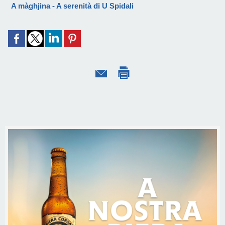
A màghjina - A serenità di U Spidali