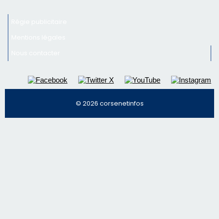
Newsletter
Inscrivez-vous à la newsletter de CNI et recevez par
email les infos les plus importantes et une sélection de
nos meilleurs articles
Régie publicitaire
Mentions légales
Nous contacter
© 2026 corsenetinfos