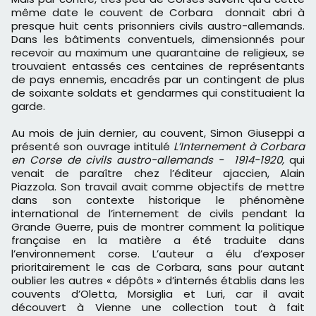
même date le couvent de Corbara donnait abri à
presque huit cents prisonniers civils austro-allemands.
Dans les bâtiments conventuels, dimensionnés pour
recevoir au maximum une quarantaine de religieux, se
trouvaient entassés ces centaines de représentants
de pays ennemis, encadrés par un contingent de plus
de soixante soldats et gendarmes qui constituaient la
garde.
Au mois de juin dernier, au couvent, Simon Giuseppi a
présenté son ouvrage intitulé
L’Internement à Corbara
en Corse de civils austro-allemands - 1914-1920,
qui
venait de paraître chez l’éditeur ajaccien, Alain
Piazzola. Son travail avait comme objectifs de mettre
dans son contexte historique le phénomène
international de l’internement de civils pendant la
Grande Guerre, puis de montrer comment la politique
française en la matière a été traduite dans
l’environnement corse. L’auteur a élu d’exposer
prioritairement le cas de Corbara, sans pour autant
oublier les autres « dépôts » d’internés établis dans les
couvents d’Oletta, Morsiglia et Luri, car il avait
découvert à Vienne une collection tout à fait