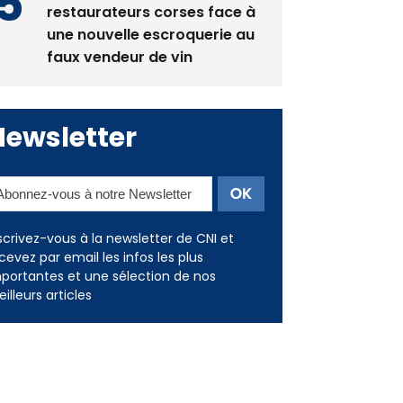
restaurateurs corses face à
une nouvelle escroquerie au
faux vendeur de vin
Newsletter
scrivez-vous à la newsletter de CNI et
cevez par email les infos les plus
portantes et une sélection de nos
illeurs articles