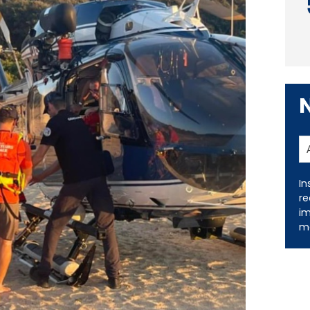
In
re
im
me