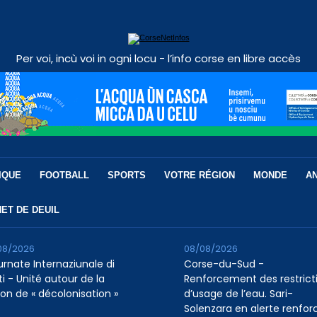
Per voi, incù voi in ogni locu - l’info corse en libre accès
IQUE
FOOTBALL
SPORTS
VOTRE RÉGION
MONDE
A
ET DE DEUIL
08/2026
08/08/2026
urnate Internaziunale di
Corse-du-Sud -
ti - Unité autour de la
Renforcement des restrict
ion de « décolonisation »
d’usage de l’eau. Sari-
Solenzara en alerte renfor