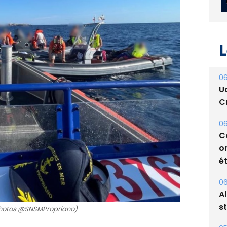
L
06
U
Cr
06
C
o
ét
06
A
s
Photos @SNSMPropriano)