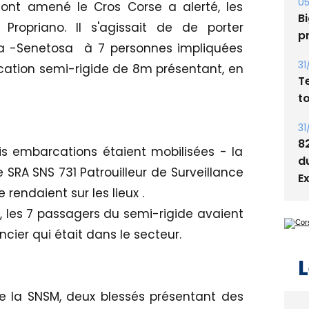
05
 ont amené le Cros Corse a alerté, les
Bi
ropriano. Il s'agissait de de porter
p
ca -Senetosa à 7 personnes impliquées
31
ation semi-rigide de 8m présentant, en
T
t
31
8
 embarcations étaient mobilisées - la
d
e SRA SNS 731 Patrouilleur de Surveillance
E
rendaient sur les lieux .
 les 7 passagers du semi-rigide avaient
cier qui était dans le secteur.
L
e la SNSM, deux blessés présentant des