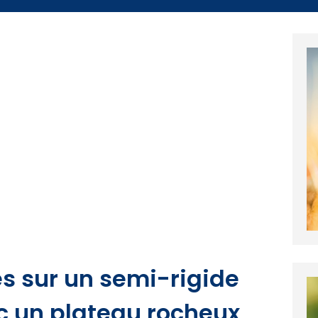
és sur un semi-rigide
c un plateau rocheux