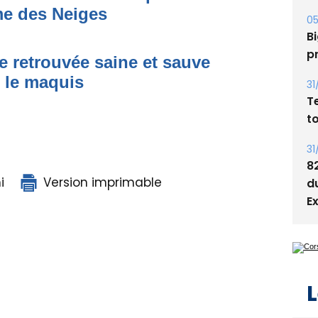
me des Neiges
05
Bi
p
e retrouvée saine et sauve
s le maquis
31
T
t
31
8
i
Version imprimable
d
E
L