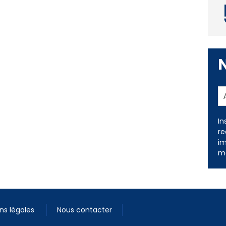
In
re
im
me
ns légales
Nous contacter