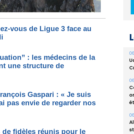
dez-vous de Ligue 3 face au
L
i
06
ituation” : les médecins de la
U
nt une structure de
Cr
06
C
rançois Gaspari : « Je suis
o
ai pas envie de regarder nos
ét
06
A
s
 de fidèles réunis pour le