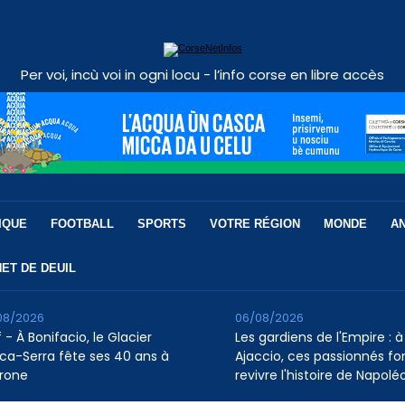
Per voi, incù voi in ogni locu - l’info corse en libre accès
IQUE
FOOTBALL
SPORTS
VOTRE RÉGION
MONDE
A
ET DE DEUIL
08/2026
06/08/2026
 - À Bonifacio, le Glacier
Les gardiens de l'Empire : à
ca-Serra fête ses 40 ans à
Ajaccio, ces passionnés fo
rone
revivre l'histoire de Napolé