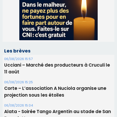
Les brèves
06/08/2026 15:57
Ucciani – Marché des producteurs à Cruculi le
11 août
06/08/2026 15:25
Corte – L’association A Nuciola organise une
projection sous les étoiles
06/08/2026 15:04
Alata - Soirée Tango Argentin au stade de San
Benedetto
05/08/2026 09:53
Biguglia : messe de la Sainte-Marie et
procession le 14 août
31/07/2026 08:24
Tennis - Début ce week-end du tournoi du
RCPV