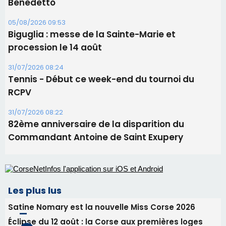
31/07/2026 08:22
82ème anniversaire de la disparition du
Commandant Antoine de Saint Exupery
Les plus lus
Satine Nomary est la nouvelle Miss Corse 2026
Éclipse du 12 août : la Corse aux premières loges
d'un spectacle qui ne reviendra pas avant 2081
Bastia – Le festival Porto Latino évacué en urgence
avant le concert de Mosimann
En Corse, un début de saison marqué par une
consommation en recul dans les restaurants
La gendarmerie alerte les restaurateurs corses
face à une nouvelle escroquerie au faux vendeur de