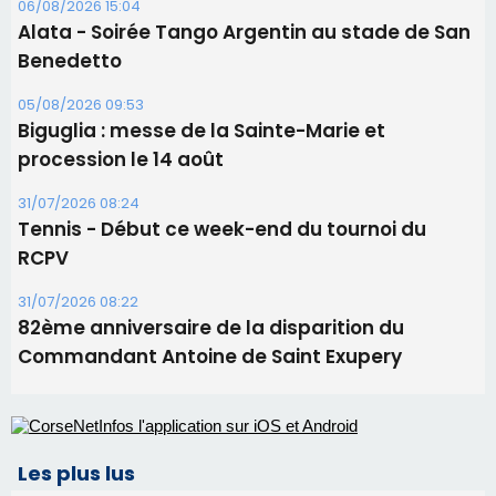
RCPV
31/07/2026 08:22
82ème anniversaire de la disparition du
Commandant Antoine de Saint Exupery
Les plus lus
Satine Nomary est la nouvelle Miss Corse 2026
Éclipse du 12 août : la Corse aux premières loges
d'un spectacle qui ne reviendra pas avant 2081
Bastia – Le festival Porto Latino évacué en urgence
avant le concert de Mosimann
Éclipse du 12 août : Où s'installer en Corse pour
profiter pleinement du spectacle ?
En Corse, un début de saison marqué par une
consommation en recul dans les restaurants