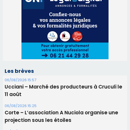
Les brèves
06/08/2026 15:57
Ucciani – Marché des producteurs à Cruculi le
11 août
06/08/2026 15:25
Corte – L’association A Nuciola organise une
projection sous les étoiles
06/08/2026 15:04
Alata - Soirée Tango Argentin au stade de San
Benedetto
05/08/2026 09:53
Biguglia : messe de la Sainte-Marie et
procession le 14 août
31/07/2026 08:24
Tennis - Début ce week-end du tournoi du