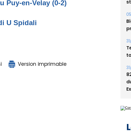
s
au Puy-en-Velay (0-2)
05
Bi
di U Spidali
p
31
T
t
i
Version imprimable
31
8
d
E
L