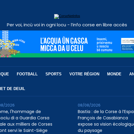
Per voi, incù voi in ogni locu - l’info corse en libre accès
IQUE
FOOTBALL
SPORTS
VOTRE RÉGION
MONDE
A
ET DE DEUIL
08/2026
08/08/2026
ome, l'hommage de
Bastia : de la Corse à l’Esp
ssociu di a Guardia Corsa
François de Casabianca
ale aux milliers de Corses
expose sa vision écologiqu
ont servi le Saint-Siège
du paysage