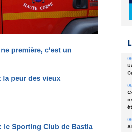
L
une première, c’est un
06
U
Cr
t la peur des vieux
06
C
o
ét
06
: le Sporting Club de Bastia
A