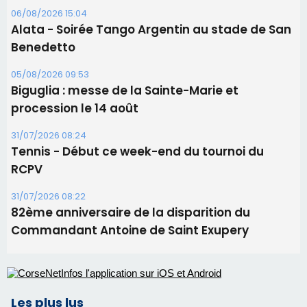
31/07/2026 08:24
Tennis - Début ce week-end du tournoi du
RCPV
31/07/2026 08:22
82ème anniversaire de la disparition du
Commandant Antoine de Saint Exupery
Les plus lus
Satine Nomary est la nouvelle Miss Corse 2026
Éclipse du 12 août : la Corse aux premières loges
d'un spectacle qui ne reviendra pas avant 2081
Bastia – Le festival Porto Latino évacué en urgence
avant le concert de Mosimann
En Corse, un début de saison marqué par une
consommation en recul dans les restaurants